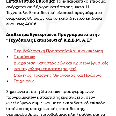
Εκπαιδευτικό Επίδομα:
Το εκπαιδευτικό επίδομα
ανέρχεται σε 5€/ώρα κατάρτισης μικτά.
Η
Τεχνόπολις Εκπαιδευτική υλοποιεί προγράμματα
διάρκειας 80 ωρών και το εκπαιδευτικό επίδομα
είναι έως 400€.
Διαθέσιμα Εγκεκριμένα Προγράμματα στην
“Τεχνόπολις Εκπαιδευτική Κ.Δ.Β.Μ. Α.Ε.”
Περιβαλλοντική Προστασία Και Ανακύκλωση
Προϊόντων
Διαχείριση Καταστροφών και Κρίσεων (φυσικές
και τεχνολογικές καταστροφές)
Στέλεχος Πράσινης Οικονομίας Και Πράσινο
Επιχειρείν
Σημειώνεται ότι η λίστα των προσφερόμενων
προγραμμάτων κατάρτισης εμφανίζεται στον
ωφελούμενο σύμφωνα με το εκπαιδευτικό επίπεδο
(απόφοιτος υποχρεωτικής εκπαίδευσης,
δευτεροβάθμιας, τριτοβάθμιας κλπ.) καθώς και τα