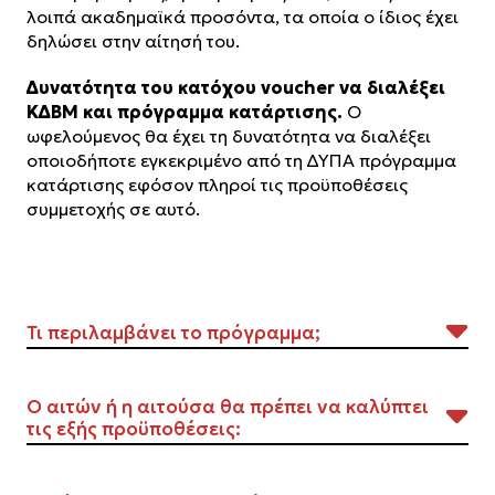
λοιπά ακαδημαϊκά προσόντα, τα οποία ο ίδιος έχει
δηλώσει στην αίτησή του.
Δυνατότητα του κατόχου voucher να διαλέξει
ΚΔΒΜ και πρόγραμμα κατάρτισης.
Ο
ωφελούμενος θα έχει τη δυνατότητα να διαλέξει
οποιοδήποτε εγκεκριμένο από τη ΔΥΠΑ πρόγραμμα
κατάρτισης εφόσον πληροί τις προϋποθέσεις
συμμετοχής σε αυτό.
Τι περιλαμβάνει το πρόγραμμα;
Το πρόγραμμα περιλαμβάνει:
Ο αιτών ή η αιτούσα θα πρέπει να καλύπτει
τις εξής προϋποθέσεις:
Θεωρητική κατάρτιση διάρκειας 80 ωρών που
οδηγεί σε απόκτηση γνώσεων και δεξιοτήτων. Τα
προγράμματα υλοποιούνται με τη μέθοδο της
Εγγραφή στα μητρώα ανεργίας της ΔΥΠΑ (πρώην