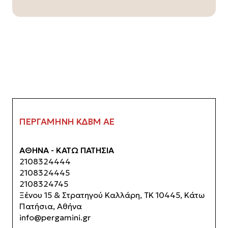
ΠΕΡΓΑΜΗΝΗ ΚΔΒΜ ΑΕ
ΑΘΗΝΑ - ΚΑΤΩ ΠΑΤΗΣΙΑ
2108324444
Στην υπεύθυνη δήλωση πρέπει να αναγράφονται
2108324445
σωστά τα παρακάτω:
2108324745
Ξένου 15 & Στρατηγού Καλλάρη, ΤΚ 10445, Κάτω
Σωστός παραλήπτης (ΠΡΟΣ: Δ.ΥΠ.Α.)
Πατήσια, Αθήνα
Σωστό κείμενο (αναγράφεται παραπάνω)
info@pergamini.gr
Όλα τα πεδία συμπληρωμένα, ορθά όπως