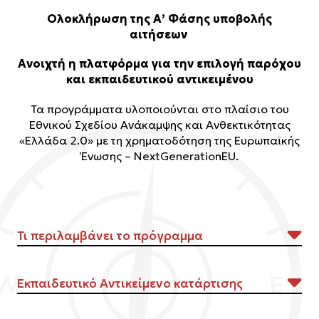
Ολοκλήρωση της Α’ Φάσης υποβολής
αιτήσεων
Aνοιχτή η πλατφόρμα για την επιλογή παρόχου
και εκπαιδευτικού αντικειμένου
Τα προγράμματα υλοποιούνται στο πλαίσιο του
Εθνικού Σχεδίου Ανάκαμψης και Ανθεκτικότητας
«Ελλάδα 2.0» με τη χρηματοδότηση της Ευρωπαϊκής
Ένωσης – NextGenerationEU.
Τι περιλαμβάνει το πρόγραμμα
✔Θεωρητική
εξ’ αποστάσεως
σύγχρονη (100
Εκπαιδευτικό Αντικείμενο κατάρτισης
ώρες)/ασύγχρονη (50 ώρες) κατάρτιση διάρκειας
έως 150 ώρες