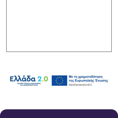
αναγράφονται στην Αστυνομική Ταυτότητα
Τραπεζικός Λογαριασμός IBAN: θα πρέπει
ΟΠΩΣΔΗΠΟΤΕ να είστε ο/η πρώτος/η
δικαιούχος προκειμένου να τον καταχωρήσετε
στο σύστημα.
εργαζόμενους
απαραίτητο
Έντυπο ψηφιακού
ωραρίου εργασίας από το ΕΡΓΑΝΗ.
εδώ.